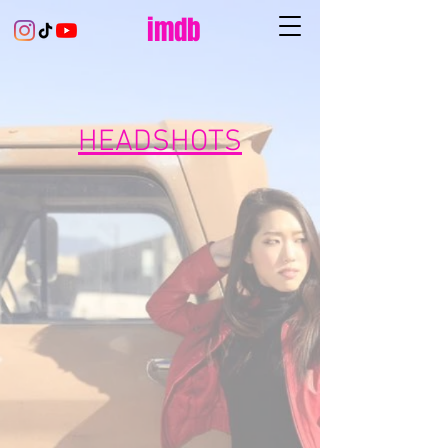
imdb
HEADSHOTS