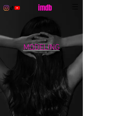
imdb
MODELING